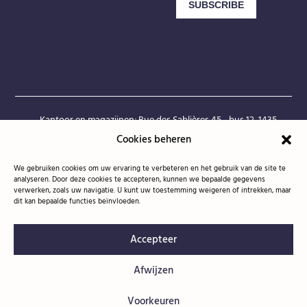
Kantoor en magazijnen: Rue des Sablières 45 - bus 12, 1435

Mont-Saint-Guibert
Cookies beheren
Hoofdkantoor en facturering: Ottenburgsesteenweg 117,

1300 Waver
We gebruiken cookies om uw ervaring te verbeteren en het gebruik van de site te
analyseren. Door deze cookies te accepteren, kunnen we bepaalde gegevens
BTW: BE0 687 988 633
verwerken, zoals uw navigatie. U kunt uw toestemming weigeren of intrekken, maar

dit kan bepaalde functies beïnvloeden.
+32 478 36 13 03

Accepteer
hello@propulsegroup.be

Afwijzen



Voorkeuren