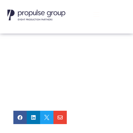



