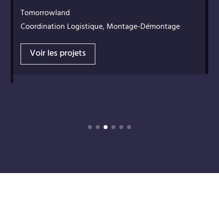
Pl
Tomorrowland
Bru
Coordination Logistique, Montage-Démontage
Réc
com
Voir les projets
V